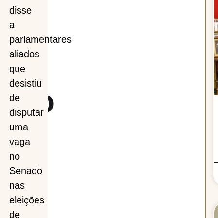
disse
a
,
parlamentares
aliados
le
que
desistiu
naro
de
disputar
uma
vaga
no
Senado
s
nas
eleições
de