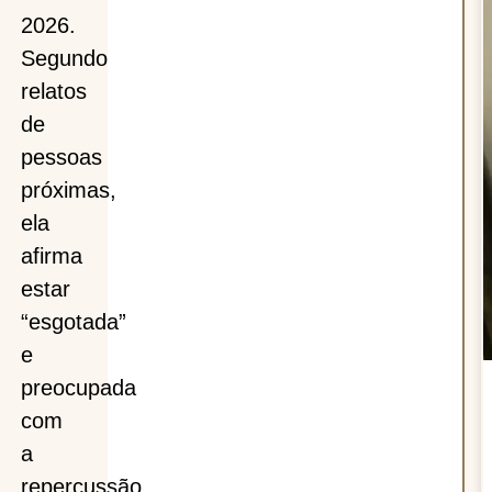
2026.
Segundo
relatos
de
ará
pessoas
próximas,
ela
afirma
o
estar
“esgotada”
e
preocupada
com
a
repercussão