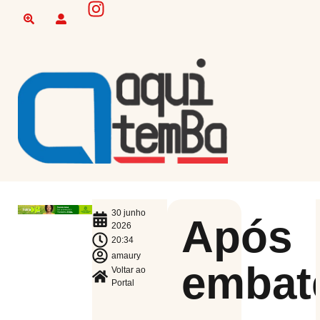
30 junho
Após
2026
20:34
amaury
embat
Voltar ao
Portal