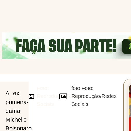
Foto:
foto Foto:
A ex-
Reprodução/Redes
Reprodução/Redes
primeira-
Sociais
Sociais
e
dama
Michelle
Bolsonaro