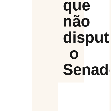
que
não
disput
o
Senad