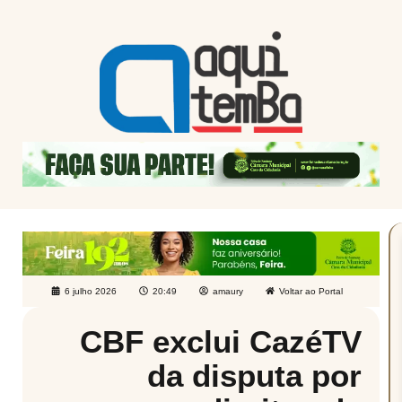
6 julho 2026
20:49
amaury
Voltar ao Portal
CBF exclui CazéTV
da disputa por