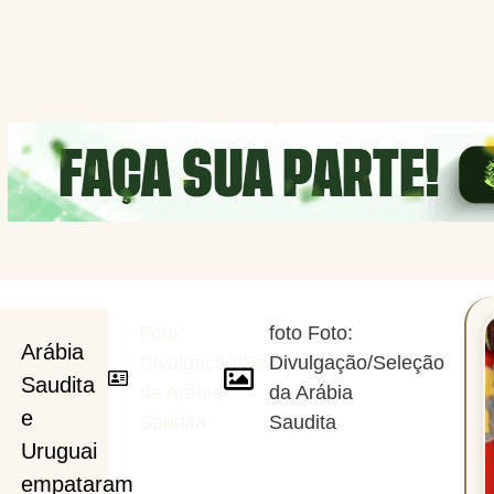
Foto:
foto Foto:
Arábia
Divulgação/Seleção
Divulgação/Seleção
Saudita
da Arábia
da Arábia
e
Saudita
Saudita
Uruguai
empataram