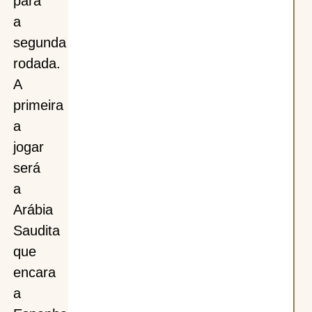
para
a
segunda
rodada.
A
primeira
a
jogar
será
a
Arábia
Saudita
que
encara
a