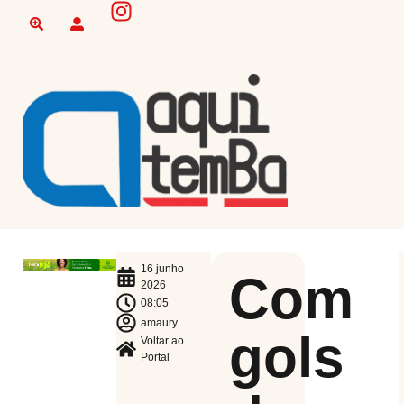
16 junho
Com
2026
08:05
amaury
gols
Voltar ao
Portal