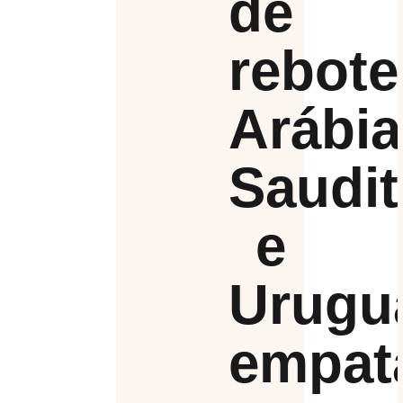
de
rebote
Arábia
Saudit
e
Urugu
empat