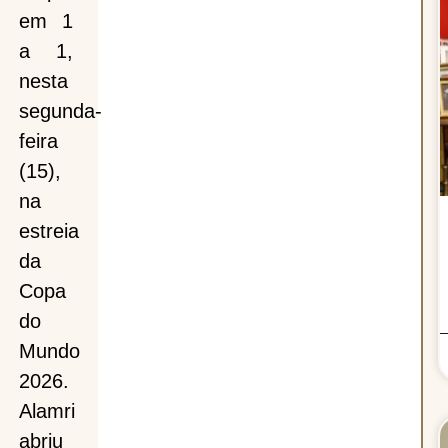
em 1
a 1,
,
nesta
segunda-
feira
(15),
a
na
estreia
da
Copa
ai
do
Mundo
am
2026.
Alamri
abriu