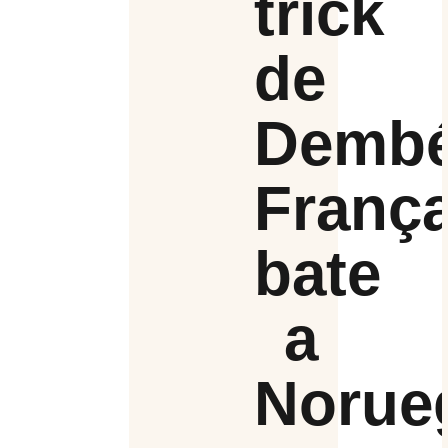
trick
de
Dembé
Franç
bate
a
Norue