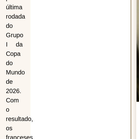
última
rodada
rma
do
Grupo
nça
I da
Copa
do
Mundo
de
2026.
Com
o
resultado,
os
franceses