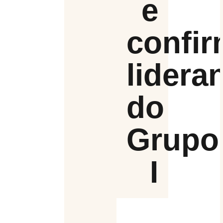
e
confi
lidera
do
Grupo
I