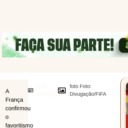
Foto:
foto Foto:
A
Divugação/FIFA
Divugação/FIFA
França
confirmou
o
favoritismo