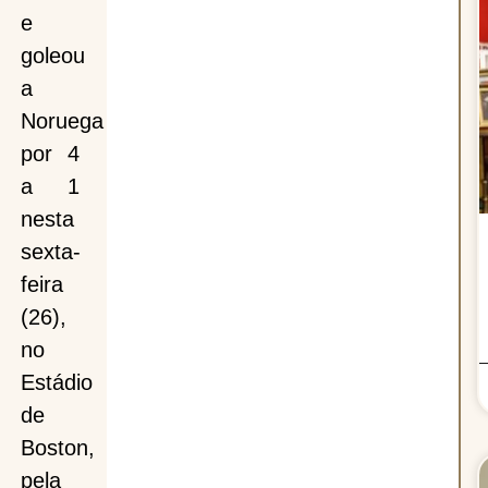
e
goleou
a
Noruega
lé,
por 4
a 1
a
nesta
sexta-
feira
(26),
no
Estádio
ga
de
Boston,
pela