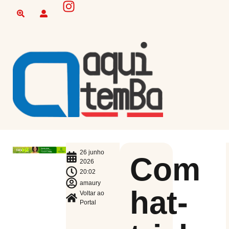
26 junho
Com
2026
20:02
amaury
hat-
Voltar ao
Portal