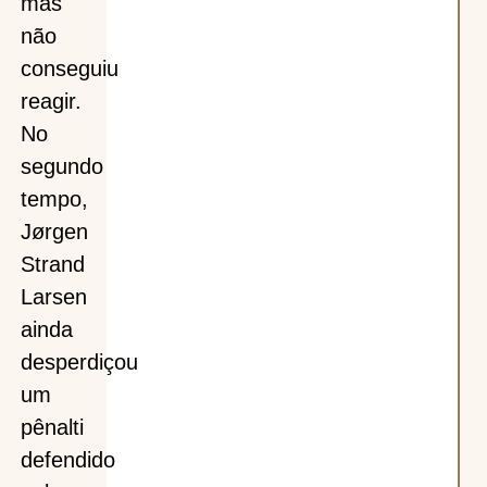
mas
não
conseguiu
reagir.
No
segundo
tempo,
Jørgen
Strand
Larsen
ainda
desperdiçou
um
pênalti
defendido