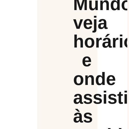
Mundo
veja
horári
e
onde
assisti
às