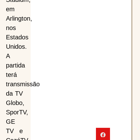
em
Arlington,
nos
Estados
Unidos.
A
partida
terá
transmissão
da TV
Globo,
SporTV,
GE
TV e