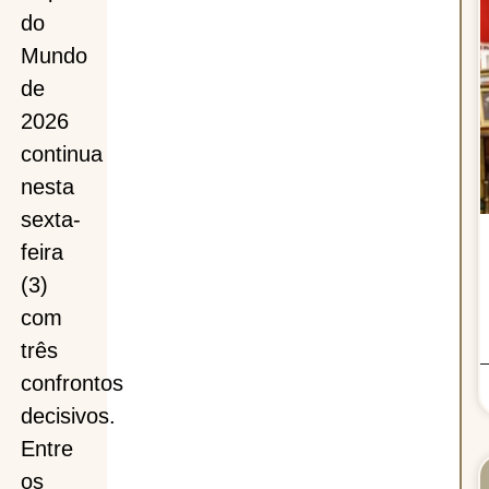
:
do
Mundo
de
2026
os
continua
nesta
sexta-
feira
(3)
com
r
três
confrontos
decisivos.
Entre
os