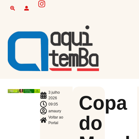
3 julho
Copa
2026
09:05
amaury
do
Voltar ao
Portal