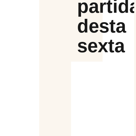
partid
desta
sexta