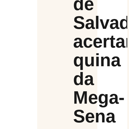
de
Salva
acert
quina
da
Mega-
Sena