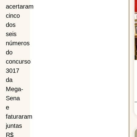
acertaram
cinco
dor
dos
seis
am
números
do
concurso
3017
da
Mega-
Sena
e
faturaram
juntas
R$