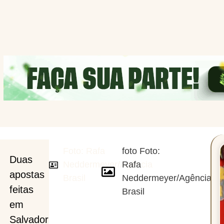
Foto: Rafa
foto Foto:
Duas
Neddermeyer/Agência
Rafa
apostas
Brasil
Neddermeyer/Agência
as
feitas
Brasil
em
Salvador