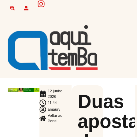
12 junho
Duas
2026
11:44
amaury
apost
Voltar ao
Portal