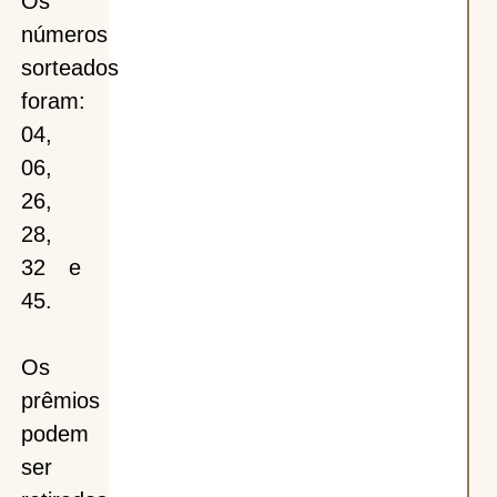
Os
números
sorteados
foram:
04,
06,
26,
28,
32 e
45.
Os
prêmios
podem
ser