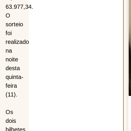
63.977,34.
O
am
sorteio
foi
realizado
na
noite
desta
quinta-
feira
(11).
Os
dois
bilhetes