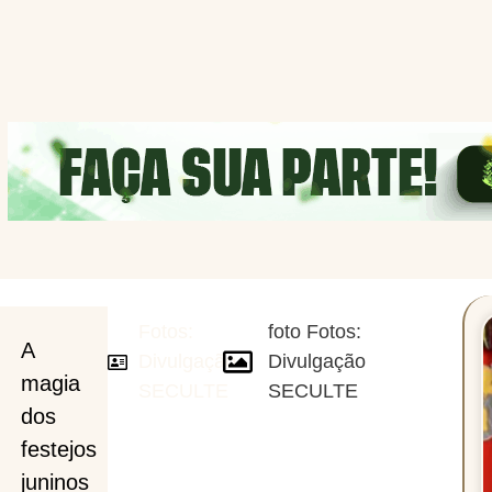
Fotos:
foto Fotos:
sso
A
Divulgação
Divulgação
magia
SECULTE
SECULTE
dos
festejos
juninos