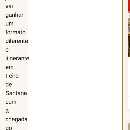
vai
ganhar
te
um
formato
diferente
e
a,
itinerante
em
ão
Feira
de
Santana
com
ção
a
chegada
do