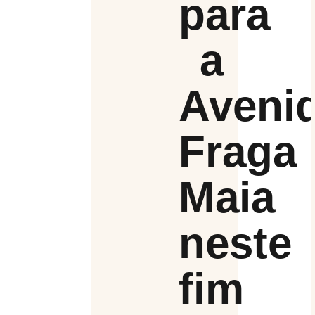
para
a
Aveni
Fraga
Maia
neste
fim