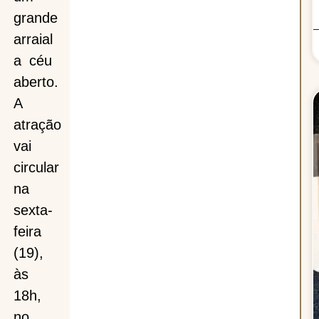
grande
arraial
a
a céu
aberto.
A
atração
vai
circular
na
sexta-
feira
(19),
às
18h,
no