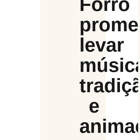
Forró
prome
levar
músic
tradiç
e
anima