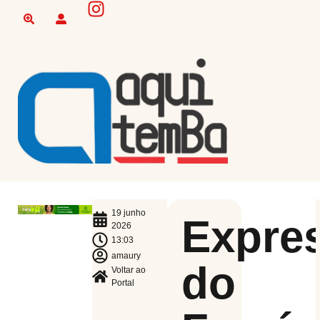
19 junho
Expre
2026
13:03
amaury
do
Voltar ao
Portal