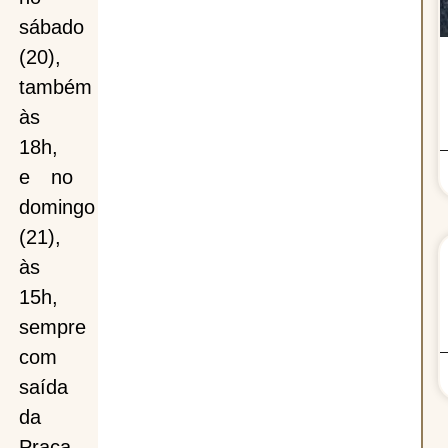
sábado
(20),
também
às
18h,
e no
domingo
(21),
às
15h,
sempre
com
saída
da
Praça