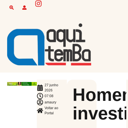
27 junho
Home
2026
07:08
amaury
invest
Voltar ao
Portal