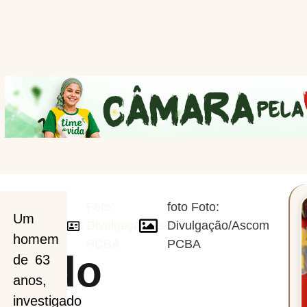
Foto:
foto Foto:
m
Um
Divulgação/Ascom
Divulgação/Ascom
homem
PCBA
PCBA
igado
de 63
anos,
investigado