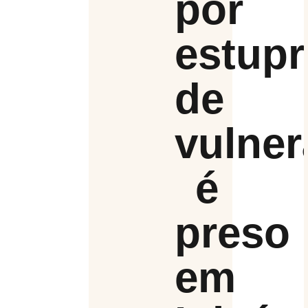
por
estup
de
vulner
é
preso
em