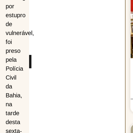
por
estupro
ro
de
vulnerável,
foi
preso
ável
pela
Polícia
Civil
da
Bahia,
na
tarde
desta
sexta-