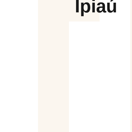
Ipiaú