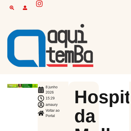
8 junho
Hospit
2026
15:29
amaury
da
Voltar ao
Portal