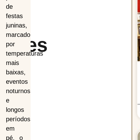
r
de
festas
a
juninas,
marcado
ações
por
temperaturas
mais
baixas,
tes
eventos
noturnos
te
e
longos
do
períodos
em
pé, o