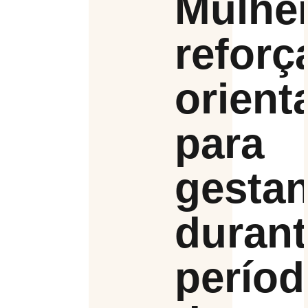
Mulhe
reforç
orient
para
gestan
duran
perío