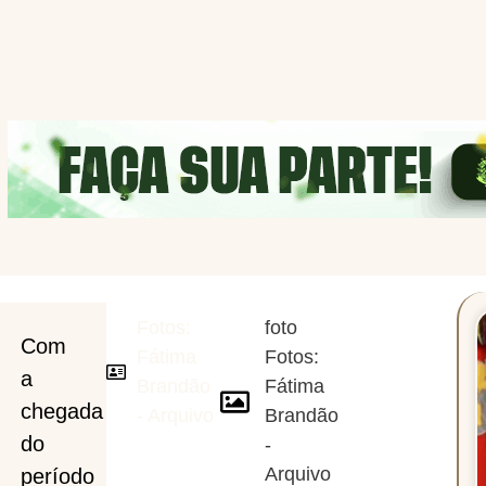
Fotos:
foto
al
Com
Fátima
Fotos:
a
Brandão
Fátima
chegada
- Arquivo
Brandão
do
-
Arquivo
período