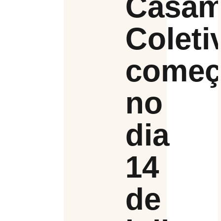
Casam
Coleti
come
no
dia
14
de