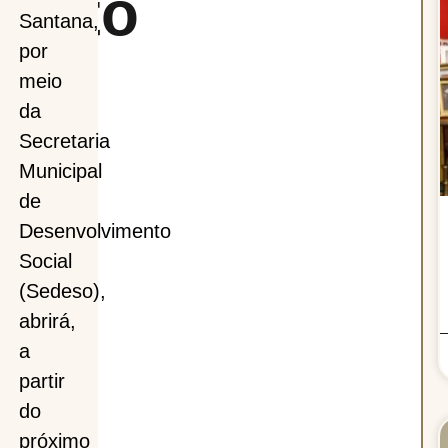
ento
Santana,
por
vo
meio
da
çam
Secretaria
Municipal
de
Desenvolvimento
Social
(Sedeso),
abrirá,
a
partir
do
próximo