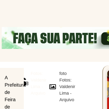
Fotos:
foto
ções
A
Valdenir
Fotos:
Prefeitura
Lima -
Valdenir
de
Arquivo
Lima -
Feira
Arquivo
de