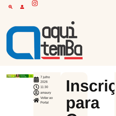
7 julho
Inscri
2026
11:30
amaury
para
Voltar ao
Portal