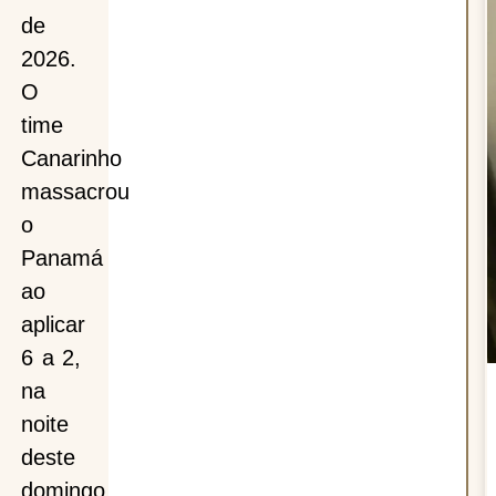
de
2026.
anã
O
time
Canarinho
massacrou
o
Panamá
ao
aplicar
6 a 2,
na
noite
deste
domingo