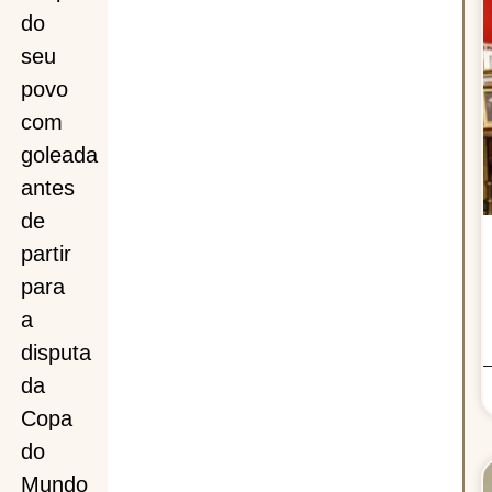
do
seu
povo
com
goleada
antes
de
partir
cra
para
a
disputa
da
má
Copa
do
Mundo