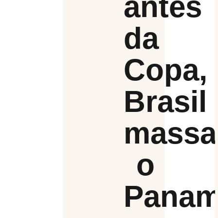
antes
da
Copa,
Brasil
massa
o
Pana