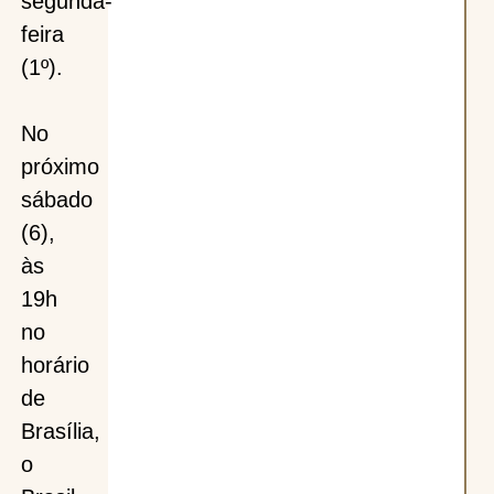
segunda-
feira
(1º).
No
próximo
sábado
(6),
às
19h
no
horário
de
Brasília,
o