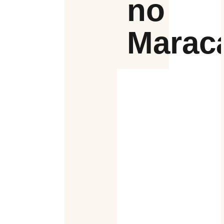
no
Marac