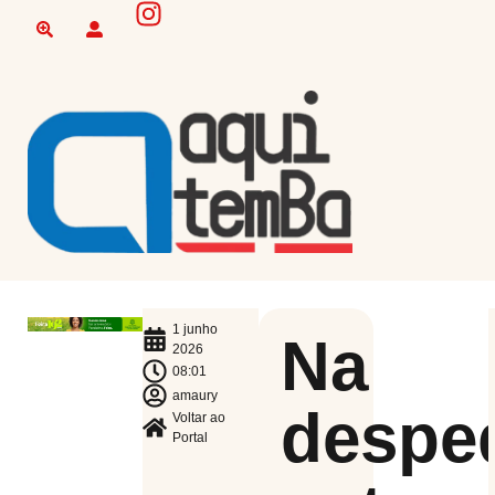
1 junho
Na
2026
08:01
amaury
despe
Voltar ao
Portal