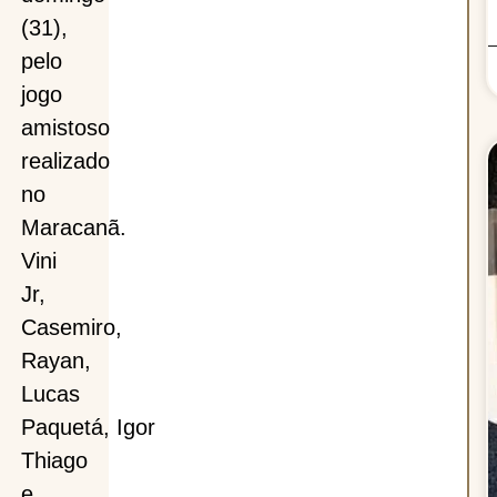
(31),
pelo
jogo
amistoso
realizado
no
Maracanã.
Vini
Jr,
Casemiro,
Rayan,
Lucas
Paquetá, Igor
Thiago
e