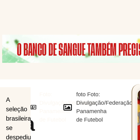
Foto:
foto Foto:
A
Divulgação/Federação
Divulgação/Federação
seleção
Panamenha
Panamenha
dida
brasileira
de Futebol
de Futebol
se
despediu