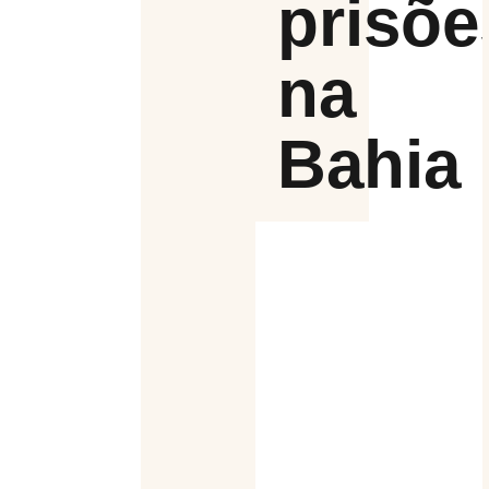
prisõe
na
Bahia