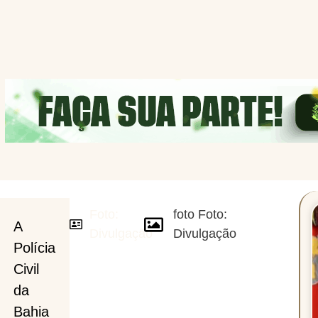
Foto:
foto Foto:
ção
A
Divulgação
Divulgação
Polícia
Civil
da
Bahia