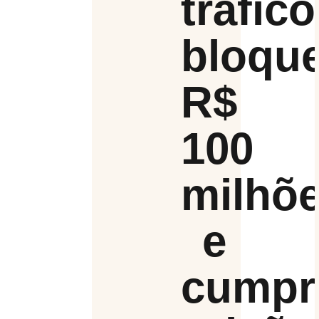
tráfico
bloque
R$
100
milhõ
e
cumpr