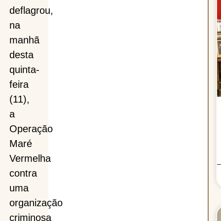
deflagrou,
na
ia
manhã
desta
quinta-
feira
(11),
a
es
Operação
Maré
Vermelha
contra
e
uma
organização
criminosa