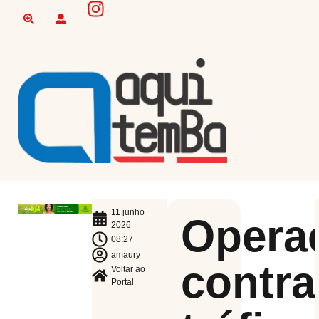
11 junho
Opera
2026
08:27
amaury
contra
Voltar ao
Portal