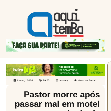
6 março 2026
19:55
amaury
Voltar ao Portal
Pastor morre após
passar mal em motel