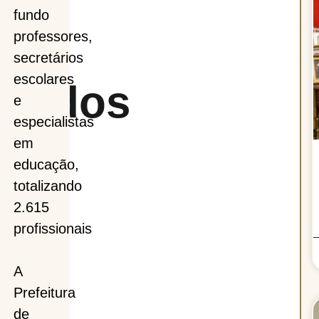
o
fundo
professores,
secretários
escolares
ciados
e
especialistas
em
educação,
f
totalizando
2.615
profissionais
A
Prefeitura
de