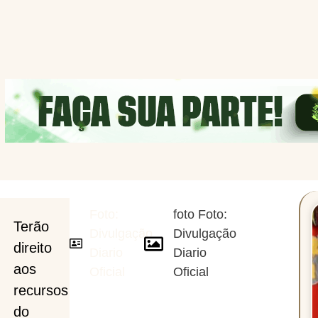
Foto:
foto Foto:
tura
Terão
Divulgação
Divulgação
direito
Diario
Diario
a
aos
Oficial
Oficial
recursos
do