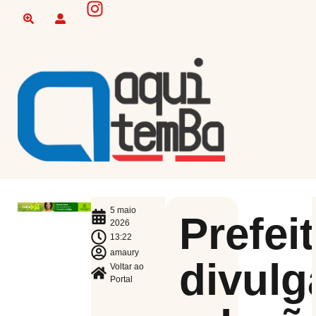
5 maio
Prefei
2026
13:22
amaury
divulg
Voltar ao
Portal