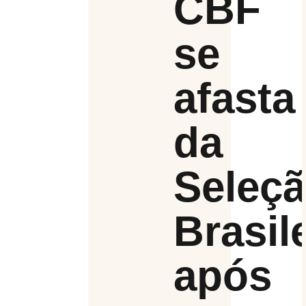
CBF
se
afasta
da
Seleç
Brasil
após