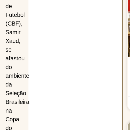
de
Futebol
(CBF),
Samir
Xaud,
se
afastou
do
ão
ambiente
da
eira
Seleção
Brasileira
na
Copa
do