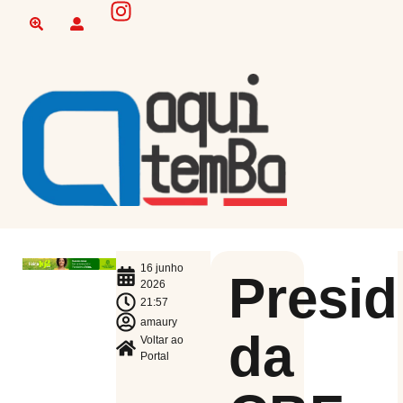
16 junho
Presid
2026
21:57
amaury
da
Voltar ao
Portal