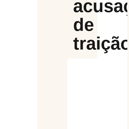
acusa
de
traiçã