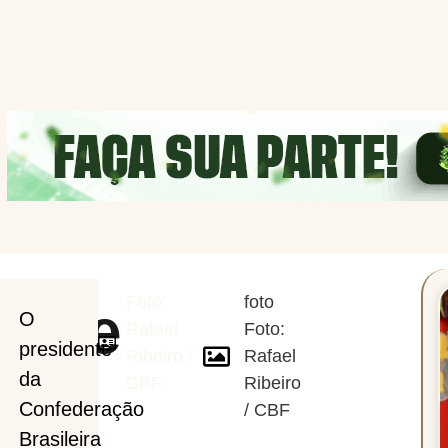
Foto:
foto
ente
O
Rafael
Foto:
presidente
Ribeiro /
Rafael
da
CBF
Ribeiro
Confederação
/ CBF
Brasileira