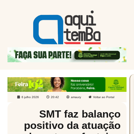
6 julho 2026
20:42
amaury
Voltar ao Portal
SMT faz balanço
positivo da atuação