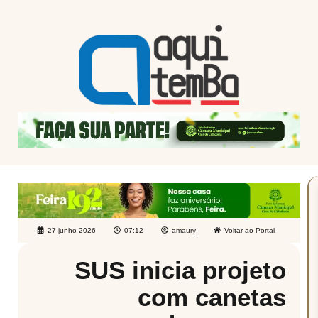
27 junho 2026
07:12
amaury
Voltar ao Portal
SUS inicia projeto
com canetas