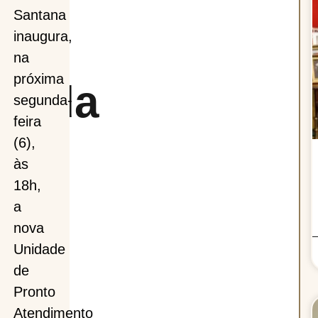
des
Santana
inaugura,
na
próxima
urada
segunda-
feira
(6),
às
da-
18h,
a
nova
Unidade
de
Pronto
Atendimento