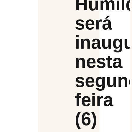
Humil
será
inaug
nesta
segun
feira
(6)