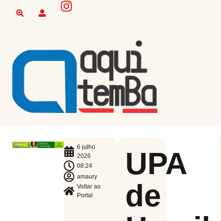
6 julho
UPA
2026
08:24
amaury
de
Voltar ao
Portal